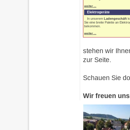
weiter ...
Elektrogeräte
In unserem
Ladengeschäft
k
Sie eine breite Palette an Elektr
bekommen.
weiter ...
stehen wir Ihne
zur Seite.
Schauen Sie doc
Wir freuen uns